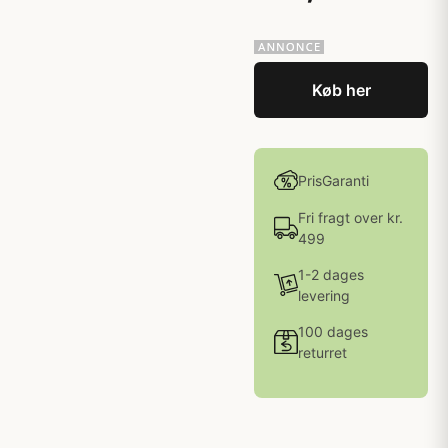
Køb her
PrisGaranti
Fri fragt over kr.
499
1-2 dages
levering
100 dages
returret