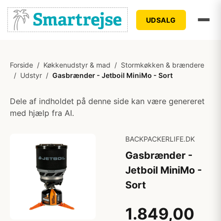
UDSALG
Forside
/
Køkkenudstyr & mad
/
Stormkøkken & brændere
/
Udstyr
/
Gasbrænder - Jetboil MiniMo - Sort
Dele af indholdet på denne side kan være genereret
med hjælp fra AI.
BACKPACKERLIFE.DK
Gasbrænder -
Jetboil MiniMo -
Sort
1.849,00