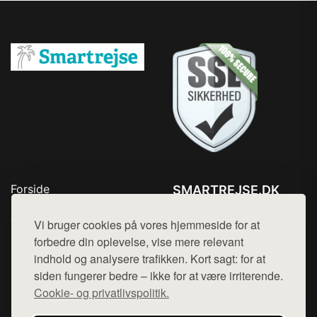
Forside
SMARTREJSE.DK
Produkter
Tlf. 78768672
Top Rabatter
Vi bruger cookies på vores hjemmeside for at
Mail:
hej@want.dk
Kontakt
forbedre din oplevelse, vise mere relevant
indhold og analysere trafikken. Kort sagt: for at
Cookie- og privatlivspolitik
siden fungerer bedre – ikke for at være irriterende.
Cookie- og privatlivspolitik.