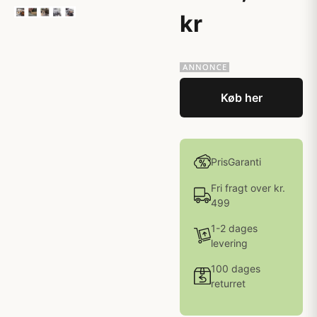
kr
Køb her
PrisGaranti
Fri fragt over kr.
499
1-2 dages
levering
100 dages
returret