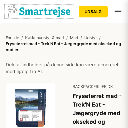
UDSALG
Forside
/
Køkkenudstyr & mad
/
Mad
/
Udstyr
/
Frysetørret mad - Trek'N Eat - Jægergryde med oksekød og
nudler
Dele af indholdet på denne side kan være genereret
med hjælp fra AI.
BACKPACKERLIFE.DK
Frysetørret mad -
Trek'N Eat -
Jægergryde med
oksekød og