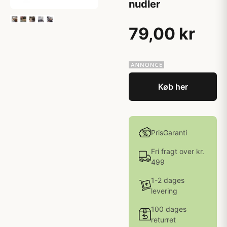
nudler
79,00 kr
Køb her
PrisGaranti
Fri fragt over kr.
499
1-2 dages
levering
100 dages
returret