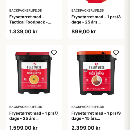
BACKPACKERLIFE.DK
BACKPACKERLIFE.DK
Frysetørret mad -
Frysetørret mad - 1 prs/3
Tactical Foodpack -
dage - 25 års
Tango - 1 prs/7 dage
holdbarhed - Grab N' Go
1.339,00 kr
899,00 kr
Bag
BACKPACKERLIFE.DK
BACKPACKERLIFE.DK
Frysetørret mad - 1 prs/7
Frysetørret mad - 1 prs/9
dage - 25 års
dage - 15 års
holdbarhed -
holdbarhed - Kød og ris
1.599,00 kr
2.399,00 kr
Hovedretter