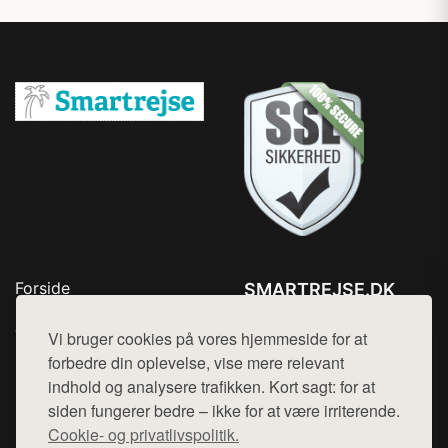
Forside
SMARTREJSE.DK
Produkter
Tlf. 78768672
Top Rabatter
Vi bruger cookies på vores hjemmeside for at
Mail:
hej@want.dk
Kontakt
forbedre din oplevelse, vise mere relevant
indhold og analysere trafikken. Kort sagt: for at
Cookie- og privatlivspolitik
siden fungerer bedre – ikke for at være irriterende.
Cookie- og privatlivspolitik.