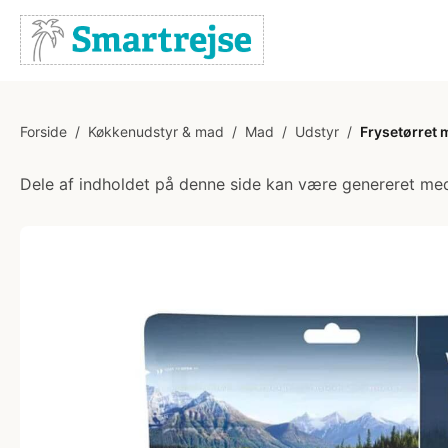
Forside
/
Køkkenudstyr & mad
/
Mad
/
Udstyr
/
Frysetørret m
Dele af indholdet på denne side kan være genereret med