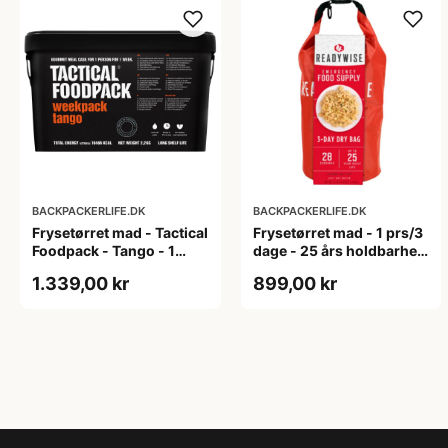
BACKPACKERLIFE.DK
BACKPACKERLIFE.DK
Frysetørret mad - Tactical
Frysetørret mad - 1 prs/3
Foodpack - Tango - 1
dage - 25 års holdbarhed
prs/7 dage
- Grab N' Go Bag
1.339,00 kr
899,00 kr