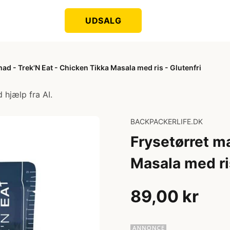
UDSALG
ad - Trek'N Eat - Chicken Tikka Masala med ris - Glutenfri
 hjælp fra AI.
BACKPACKERLIFE.DK
Frysetørret ma
Masala med ris
89,00 kr