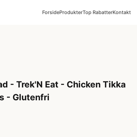
Forside
Produkter
Top Rabatter
Kontakt
d - Trek'N Eat - Chicken Tikka
 - Glutenfri