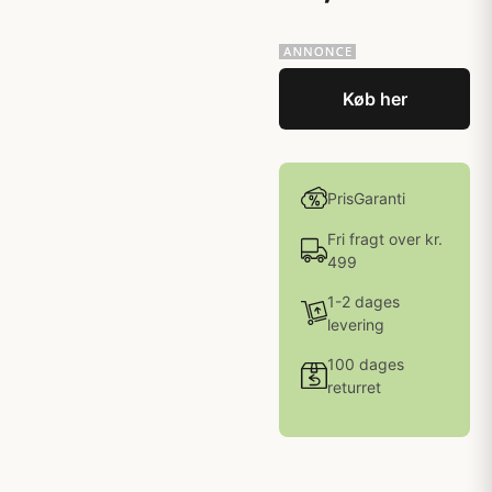
Køb her
PrisGaranti
Fri fragt over kr.
499
1-2 dages
levering
100 dages
returret