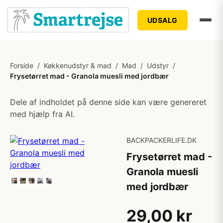
UDSALG
Forside
/
Køkkenudstyr & mad
/
Mad
/
Udstyr
/
Frysetørret mad - Granola muesli med jordbær
Dele af indholdet på denne side kan være genereret
med hjælp fra AI.
BACKPACKERLIFE.DK
Frysetørret mad -
Granola muesli
med jordbær
29,00 kr