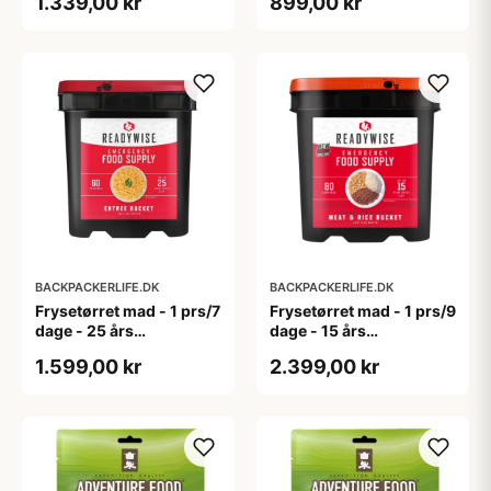
1.339,00 kr
899,00 kr
Bag
BACKPACKERLIFE.DK
BACKPACKERLIFE.DK
Frysetørret mad - 1 prs/7
Frysetørret mad - 1 prs/9
dage - 25 års
dage - 15 års
holdbarhed -
holdbarhed - Kød og ris
1.599,00 kr
2.399,00 kr
Hovedretter