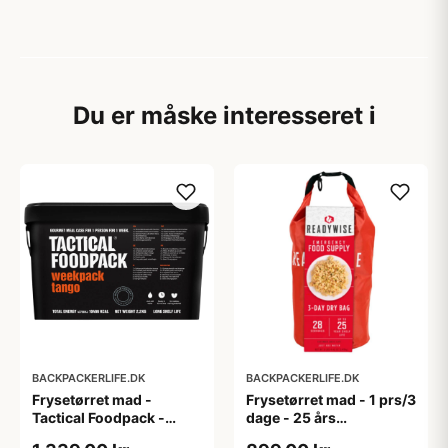
Du er måske interesseret i
BACKPACKERLIFE.DK
BACKPACKERLIFE.DK
Frysetørret mad -
Frysetørret mad - 1 prs/3
Tactical Foodpack -
dage - 25 års
Tango - 1 prs/7 dage
holdbarhed - Grab N' Go