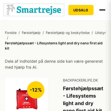
UDSALG
Forside
/
Førstehjælp
/
Førstehjælp og beskyttelse
/
Udstyr
/
Førstehjælpssæt - Lifesystems light and dry nano first aid
kit
Dele af indholdet på denne side kan være genereret
med hjælp fra AI.
BACKPACKERLIFE.DK
Førstehjælpssæt
-12%
- Lifesystems
light and dry
nano first aid kit