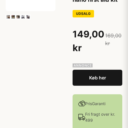
UDSALG
149,00
169,00
kr
kr
Køb her
PrisGaranti
Fri fragt over kr.
499