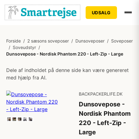
UDSALG
Forside
/
2 sæsons soveposer
/
Dunsoveposer
/
Soveposer
/
Soveudstyr
/
Dunsovepose - Nordisk Phantom 220 - Left-Zip - Large
Dele af indholdet på denne side kan være genereret
med hjælp fra AI.
BACKPACKERLIFE.DK
Dunsovepose -
Nordisk Phantom
220 - Left-Zip -
Large