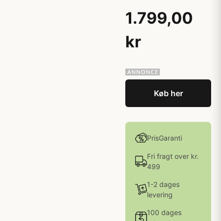
1.799,00
kr
Køb her
PrisGaranti
Fri fragt over kr.
499
1-2 dages
levering
100 dages