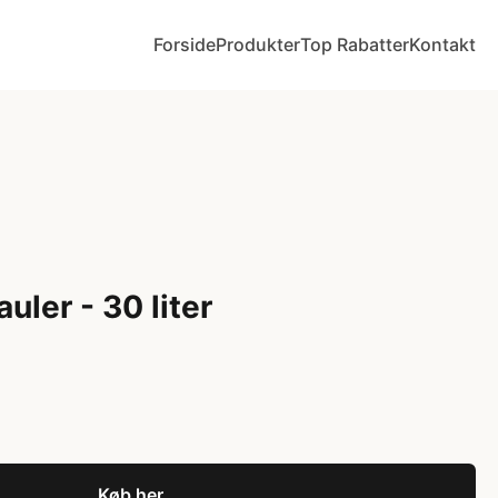
Forside
Produkter
Top Rabatter
Kontakt
uler - 30 liter
Køb her