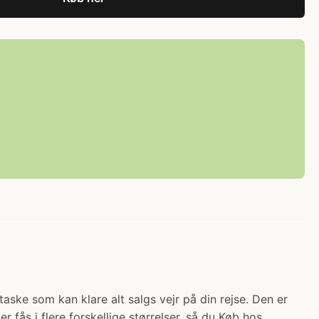
taske som kan klare alt salgs vejr på din rejse. Den er
er fås i flere forskellige størrelser, så du Køb hos