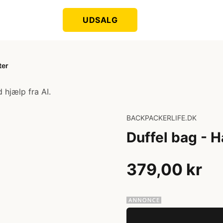
UDSALG
ter
 hjælp fra AI.
BACKPACKERLIFE.DK
Duffel bag - Ha
379,00 kr