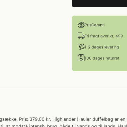
PrisGaranti
Fri fragt over kr. 499
1-2 dages levering
100 dages returret
ygsække. Pris: 379.00 kr. Highlander Hauler duffelbag er en 
til at modstå intensiv brug, både til vands og til lands. Haul