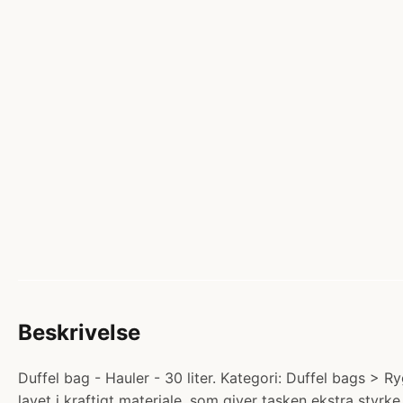
Beskrivelse
Duffel bag - Hauler - 30 liter. Kategori: Duffel bags > R
lavet i kraftigt materiale, som giver tasken ekstra styrke 