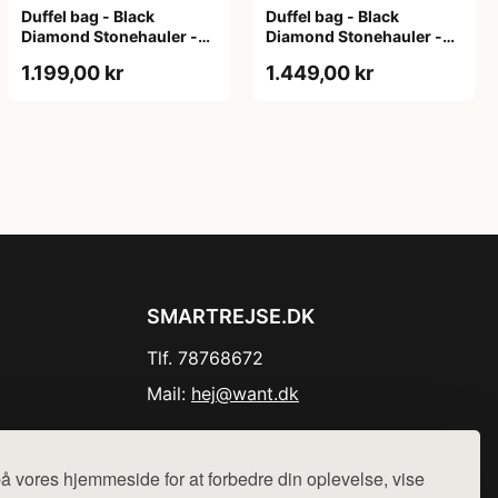
Duffel bag - Black
Duffel bag - Black
Diamond Stonehauler -
Diamond Stonehauler -
45 liter
60 liter
1.199,00 kr
1.449,00 kr
SMARTREJSE.DK
Tlf. 78768672
Mail:
hej@want.dk
Cookie- og privatlivspolitik
å vores hjemmeside for at forbedre din oplevelse, vise