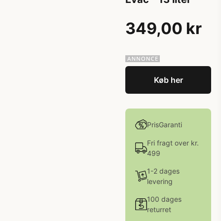
349,00 kr
Køb her
PrisGaranti
Fri fragt over kr.
499
1-2 dages
levering
100 dages
returret