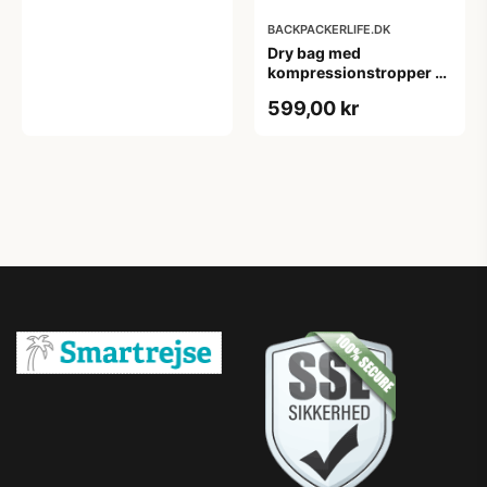
BACKPACKERLIFE.DK
Dry bag med
kompressionstropper -
Sea to Summit Evac
599,00 kr
Heavy Duty - 20L