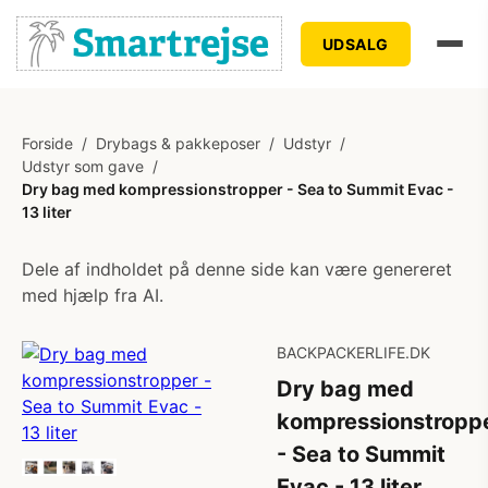
UDSALG
Forside
/
Drybags & pakkeposer
/
Udstyr
/
Udstyr som gave
/
Dry bag med kompressionstropper - Sea to Summit Evac -
13 liter
Dele af indholdet på denne side kan være genereret
med hjælp fra AI.
BACKPACKERLIFE.DK
Dry bag med
kompressionstropp
- Sea to Summit
Evac - 13 liter