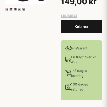
149,00 kr
Køb her
PrisGaranti
Fri fragt over kr.
499
1-2 dages
levering
100 dages
returret