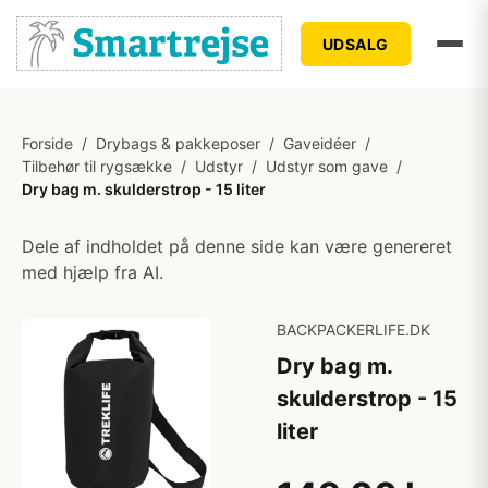
UDSALG
Forside
/
Drybags & pakkeposer
/
Gaveidéer
/
Tilbehør til rygsække
/
Udstyr
/
Udstyr som gave
/
Dry bag m. skulderstrop - 15 liter
Dele af indholdet på denne side kan være genereret
med hjælp fra AI.
BACKPACKERLIFE.DK
Dry bag m.
skulderstrop - 15
liter