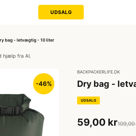
UDSALG
ry bag - letvægtig - 10 liter
 hjælp fra AI.
BACKPACKERLIFE.DK
Dry bag - letvæ
-46%
UDSALG
59,00 kr
109,00