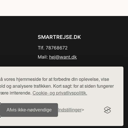
SMARTREJSE.DK
Tlf. 78768672
Mail:
hej@want.dk
Cookie- og privatlivspolitik
å vores hjemmeside for at forbedre din oplevelse, vise
ld og analysere trafikken. Kort sagt: for at siden fungerer
være irriterende.
Cookie- og privatlivspolitik.
r sælges ikke varer fra denne side - vi henviser til de shops,
Afvis ikke‑nødvendige
Indstillinger