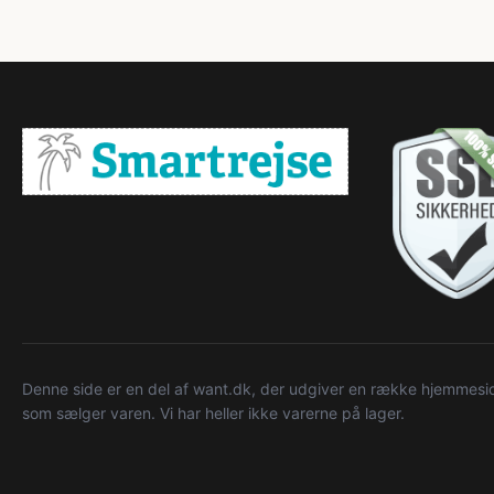
Denne side er en del af want.dk, der udgiver en række hjemmeside
som sælger varen. Vi har heller ikke varerne på lager.