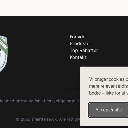
Forside
Produkter
Top Rabatter
Kontakt
Vi bruger cookies p
mere relevant indho
bedre – ikke for at 
r med præsentation af forskellige produkter fra diverse webshops. De
Accepter alle
© 2026 smartrejse.dk. Alle rettigheder forbeholdes.