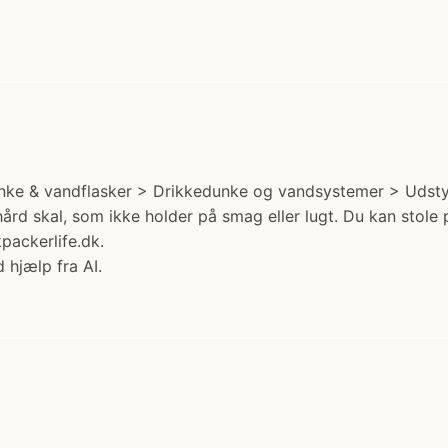
unke & vandflasker > Drikkedunke og vandsystemer > Udstyr. 
n hård skal, som ikke holder på smag eller lugt. Du kan stol
packerlife.dk.
 hjælp fra AI.