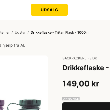
UDSALG
stemer
/
Udstyr
/
Drikkeflaske - Tritan Flask - 1000 ml
 hjælp fra AI.
BACKPACKERLIFE.DK
Drikkeflaske -
149,00 kr