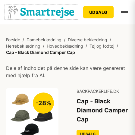
UDSALG
Forside
/
Damebeklædning
/
Diverse beklædning
/
Herrebeklædning
/
Hovedbeklædning
/
Tøj og fodtøj
/
Cap - Black Diamond Camper Cap
Dele af indholdet på denne side kan være genereret
med hjælp fra AI.
BACKPACKERLIFE.DK
Cap - Black
-28%
Diamond Camper
Cap
UDSALG