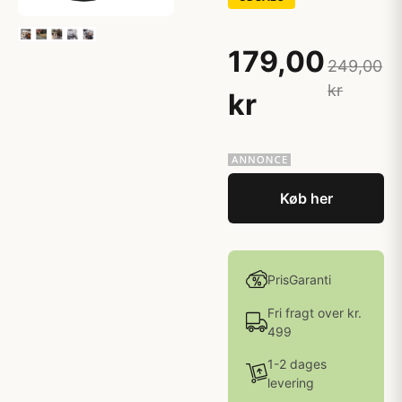
179,00
249,00
kr
kr
Køb her
PrisGaranti
Fri fragt over kr.
499
1-2 dages
levering