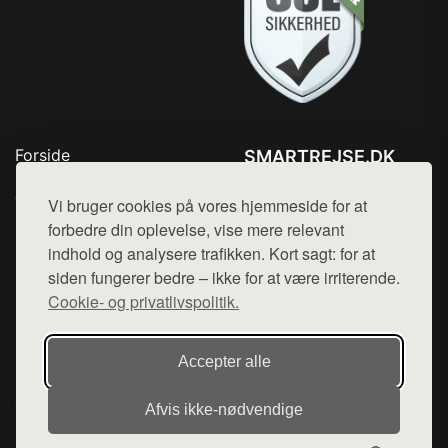
Forside
SMARTREJSE.DK
Produkter
Tlf. 78768672
Top Rabatter
Vi bruger cookies på vores hjemmeside for at
Mail:
hej@want.dk
Kontakt
forbedre din oplevelse, vise mere relevant
indhold og analysere trafikken. Kort sagt: for at
Cookie- og privatlivspolitik
siden fungerer bedre – ikke for at være irriterende.
Cookie- og privatlivspolitik.
Denne side er en del af want.dk, der udgiver en række
Accepter alle
hjemmesider med præsentation af forskellige produkter fra
diverse webshops. Der sælges ikke varer fra denne side - vi
Afvis ikke‑nødvendige
henviser til de shops, som sælger varen. Vi har heller ikke
varerne på lager.