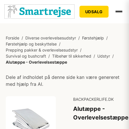
UDSALG
Forside
/
Diverse overlevelsesudstyr
/
Førstehjælp
/
Førstehjælp og beskyttelse
/
Prepping pakker & overlevelsesudstyr
/
Survival og bushcraft
/
Tilbehør til sikkerhed
/
Udstyr
/
Alutæppe - Overlevelsestæppe
Dele af indholdet på denne side kan være genereret
med hjælp fra AI.
BACKPACKERLIFE.DK
Alutæppe -
Overlevelsestæppe