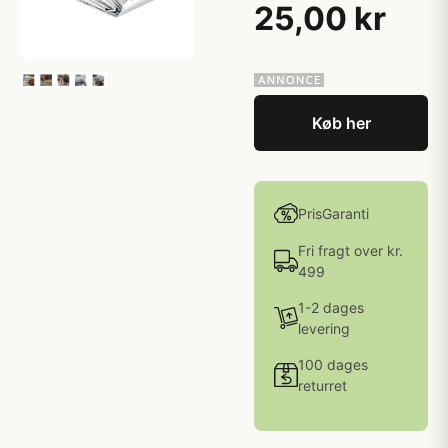
25,00 kr
Køb her
PrisGaranti
Fri fragt over kr.
499
1-2 dages
levering
100 dages
returret