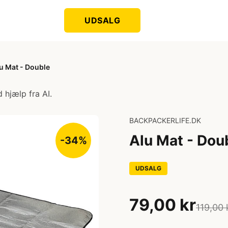
UDSALG
u Mat - Double
 hjælp fra AI.
BACKPACKERLIFE.DK
Alu Mat - Dou
-34%
UDSALG
79,00 kr
119,00 