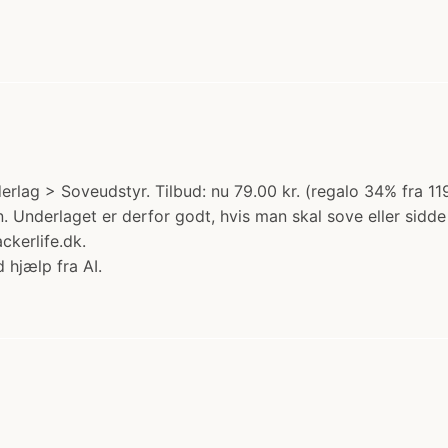
rlag > Soveudstyr. Tilbud: nu 79.00 kr. (regalo 34% fra 119
nen. Underlaget er derfor godt, hvis man skal sove eller sid
kerlife.dk.
 hjælp fra AI.