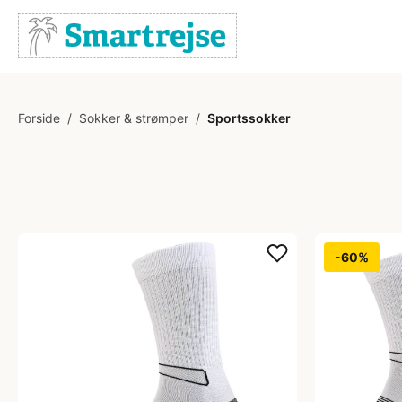
Forside
/
Sokker & strømper
/
Sportssokker
-60%