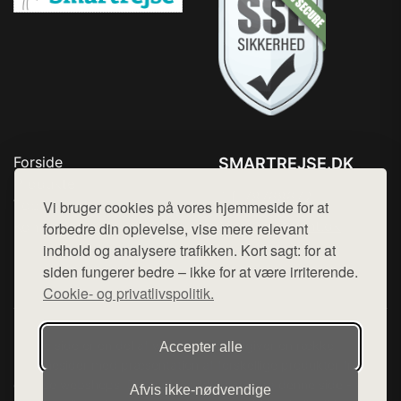
Forside
SMARTREJSE.DK
Produkter
Tlf. 78768672
Top Rabatter
Vi bruger cookies på vores hjemmeside for at
Mail:
hej@want.dk
Kontakt
forbedre din oplevelse, vise mere relevant
indhold og analysere trafikken. Kort sagt: for at
Cookie- og privatlivspolitik
siden fungerer bedre – ikke for at være irriterende.
Cookie- og privatlivspolitik.
Denne side er en del af want.dk, der udgiver en række
Accepter alle
hjemmesider med præsentation af forskellige produkter fra
diverse webshops. Der sælges ikke varer fra denne side - vi
Afvis ikke‑nødvendige