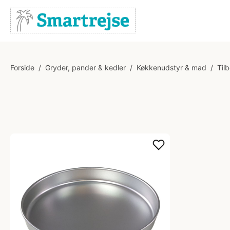
Forside
/
Gryder, pander & kedler
/
Køkkenudstyr & mad
/
Til