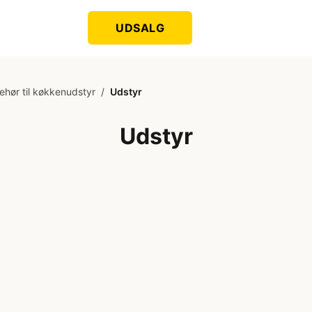
UDSALG
behør til køkkenudstyr
/
Udstyr
Udstyr