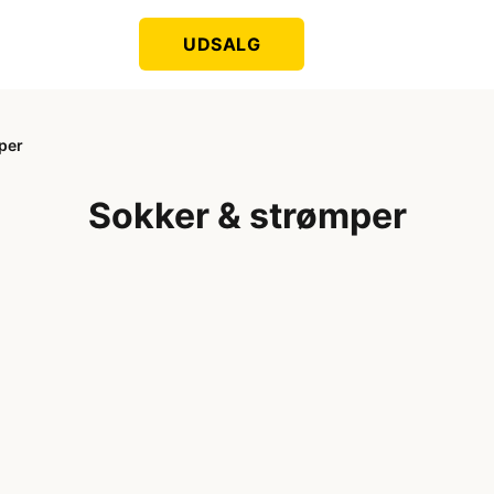
UDSALG
per
Sokker & strømper