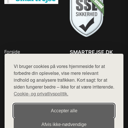
Forside
SMARTREJSE.DK
Produkter
Tlf. 78768672
Top Rabatter
Vi bruger cookies på vores hjemmeside for at
Mail:
hej@want.dk
Kontakt
forbedre din oplevelse, vise mere relevant
indhold og analysere trafikken. Kort sagt: for at
Cookie- og privatlivspolitik
siden fungerer bedre – ikke for at være irriterende.
Cookie- og privatlivspolitik.
Denne side er en del af want.dk, der udgiver en række
Accepter alle
hjemmesider med præsentation af forskellige produkter fra
diverse webshops. Der sælges ikke varer fra denne side - vi
Afvis ikke‑nødvendige