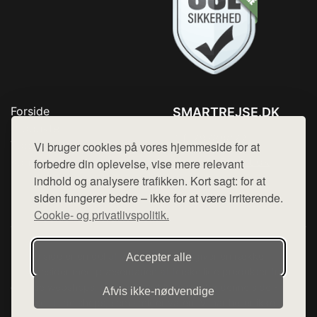
Forside
SMARTREJSE.DK
Produkter
Tlf. 78768672
Top Rabatter
Vi bruger cookies på vores hjemmeside for at
Mail:
hej@want.dk
Kontakt
forbedre din oplevelse, vise mere relevant
indhold og analysere trafikken. Kort sagt: for at
Cookie- og privatlivspolitik
siden fungerer bedre – ikke for at være irriterende.
Cookie- og privatlivspolitik.
Denne side er en del af want.dk, der udgiver en række
Accepter alle
hjemmesider med præsentation af forskellige produkter fra
diverse webshops. Der sælges ikke varer fra denne side - vi
Afvis ikke‑nødvendige
henviser til de shops, som sælger varen. Vi har heller ikke