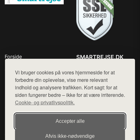
Forside
SMARTREJSE.DK
Produkter
Tlf. 78768672
Top Rabatter
Vi bruger cookies på vores hjemmeside for at
Mail:
hej@want.dk
Kontakt
forbedre din oplevelse, vise mere relevant
indhold og analysere trafikken. Kort sagt: for at
Cookie- og privatlivspolitik
siden fungerer bedre – ikke for at være irriterende.
Cookie- og privatlivspolitik.
Denne side er en del af want.dk, der udgiver en række
Accepter alle
hjemmesider med præsentation af forskellige produkter fra
diverse webshops. Der sælges ikke varer fra denne side - vi
Afvis ikke‑nødvendige