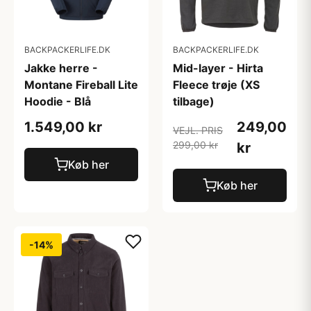
BACKPACKERLIFE.DK
BACKPACKERLIFE.DK
Jakke herre -
Mid-layer - Hirta
Montane Fireball Lite
Fleece trøje (XS
Hoodie - Blå
tilbage)
1.549,00 kr
249,00
VEJL. PRIS
299,00 kr
kr
Køb her
Køb her
-14%