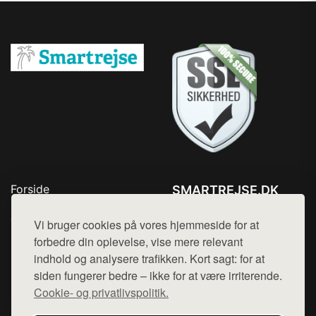
Forside
SMARTREJSE.DK
Produkter
Tlf. 78768672
Top Rabatter
Vi bruger cookies på vores hjemmeside for at
Mail:
hej@want.dk
Kontakt
forbedre din oplevelse, vise mere relevant
indhold og analysere trafikken. Kort sagt: for at
Cookie- og privatlivspolitik
siden fungerer bedre – ikke for at være irriterende.
Cookie- og privatlivspolitik.