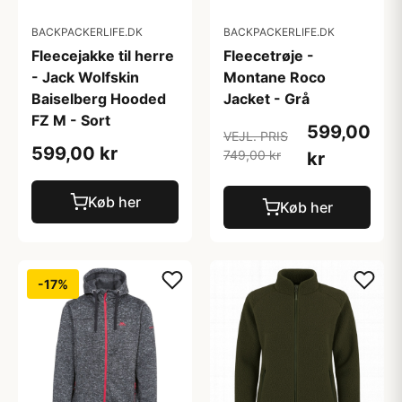
BACKPACKERLIFE.DK
BACKPACKERLIFE.DK
Fleecejakke til herre
Fleecetrøje -
- Jack Wolfskin
Montane Roco
Baiselberg Hooded
Jacket - Grå
FZ M - Sort
599,00
VEJL. PRIS
599,00 kr
749,00 kr
kr
Køb her
Køb her
-17%