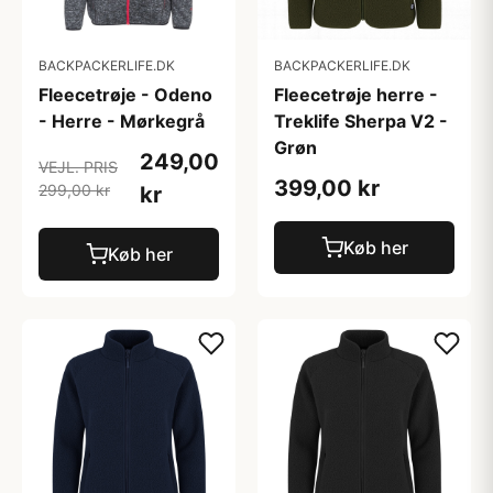
BACKPACKERLIFE.DK
BACKPACKERLIFE.DK
Fleecetrøje - Odeno
Fleecetrøje herre -
- Herre - Mørkegrå
Treklife Sherpa V2 -
Grøn
249,00
VEJL. PRIS
399,00 kr
299,00 kr
kr
Køb her
Køb her