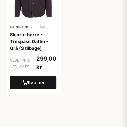
BACKPACKERLIFE.DK
Skjorte herre -
Trespass Dattin -
Grå (S tilbage)
299,00
VEJL. PRIS
349,00 kr
kr
Køb her