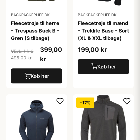
BACKPACKERLIFE.DK
BACKPACKERLIFE.DK
Fleecetrøje til herre
Fleecetrøje til mænd
- Trespass Buck B -
- Treklife Base - Sort
Grøn (S tilbage)
(XL & XXL tilbage)
399,00
199,00 kr
VEJL. PRIS
495,00 kr
kr
Køb her
Køb her
-17%