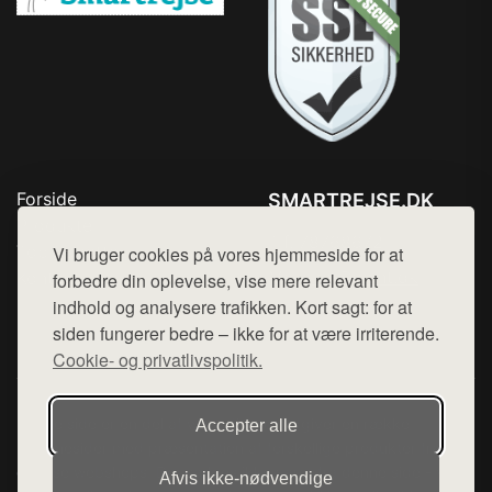
Forside
SMARTREJSE.DK
Produkter
Tlf. 78768672
Top Rabatter
Vi bruger cookies på vores hjemmeside for at
Mail:
hej@want.dk
Kontakt
forbedre din oplevelse, vise mere relevant
indhold og analysere trafikken. Kort sagt: for at
Cookie- og privatlivspolitik
siden fungerer bedre – ikke for at være irriterende.
Cookie- og privatlivspolitik.
Denne side er en del af want.dk, der udgiver en række
Accepter alle
hjemmesider med præsentation af forskellige produkter fra
diverse webshops. Der sælges ikke varer fra denne side - vi
Afvis ikke‑nødvendige