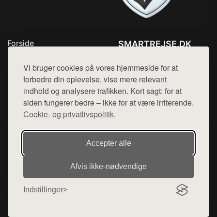
Forside
SMARTREJSE.DK
Produkter
Tlf. 78768672
Top Rabatter
Vi bruger cookies på vores hjemmeside for at
Mail:
hej@want.dk
Kontakt
forbedre din oplevelse, vise mere relevant
indhold og analysere trafikken. Kort sagt: for at
Cookie- og privatlivspolitik
siden fungerer bedre – ikke for at være irriterende.
Cookie- og privatlivspolitik.
Denne side er en del af want.dk, der udgiver en række
Accepter alle
hjemmesider med præsentation af forskellige produkter fra
diverse webshops. Der sælges ikke varer fra denne side - vi
Afvis ikke‑nødvendige
henviser til de shops, som sælger varen. Vi har heller ikke
varerne på lager.
Indstillinger
© 2026 smartrejse.dk. Alle rettigheder forbeholdes.