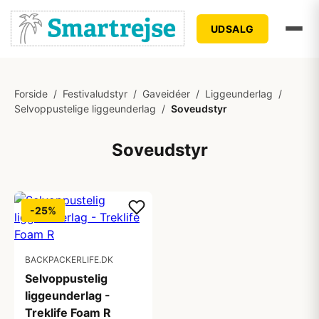
UDSALG
Forside
/
Festivaludstyr
/
Gaveidéer
/
Liggeunderlag
/
Selvoppustelige liggeunderlag
/
Soveudstyr
Soveudstyr
-25%
BACKPACKERLIFE.DK
Selvoppustelig
liggeunderlag -
Treklife Foam R