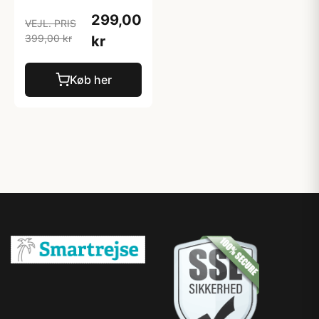
299,00
VEJL. PRIS
399,00 kr
kr
Køb her