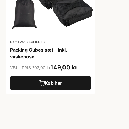
BACKPACKERLIFE.DK
Packing Cubes sæt - Inkl.
vaskepose
149,00 kr
VEJL. PRIS 202,00 kr
Køb her