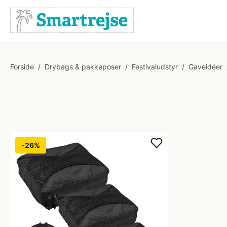
Forside
/
Drybags & pakkeposer
/
Festivaludstyr
/
Gaveidéer
-26%