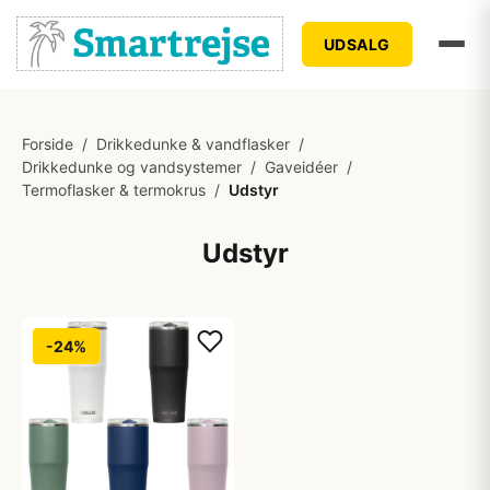
UDSALG
Forside
/
Drikkedunke & vandflasker
/
Drikkedunke og vandsystemer
/
Gaveidéer
/
Termoflasker & termokrus
/
Udstyr
Udstyr
-24%