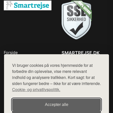
Forside
SMARTREJSE.DK
Produkter
Tlf. 78768672
Top Rabatter
Vi bruger cookies på vores hjemmeside for at
Mail:
hej@want.dk
Kontakt
forbedre din oplevelse, vise mere relevant
indhold og analysere trafikken. Kort sagt: for at
Cookie- og privatlivspolitik
siden fungerer bedre – ikke for at være irriterende.
Cookie- og privatlivspolitik.
Denne side er en del af want.dk, der udgiver en række
Accepter alle
hjemmesider med præsentation af forskellige produkter fra