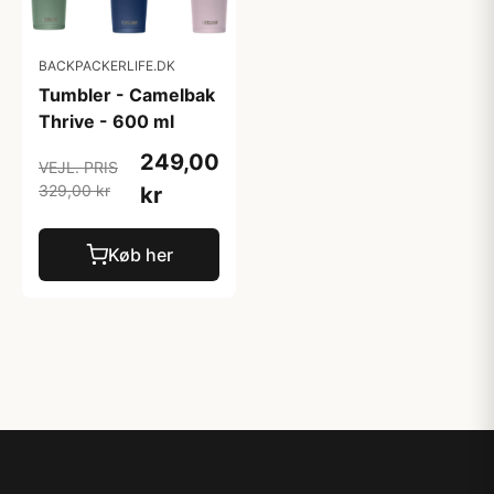
BACKPACKERLIFE.DK
Tumbler - Camelbak
Thrive - 600 ml
249,00
VEJL. PRIS
329,00 kr
kr
Køb her