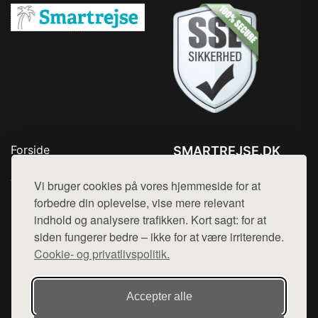
Forside
SMARTREJSE.DK
Produkter
Tlf. 78768672
Top Rabatter
Vi bruger cookies på vores hjemmeside for at
Mail:
hej@want.dk
Kontakt
forbedre din oplevelse, vise mere relevant
indhold og analysere trafikken. Kort sagt: for at
Cookie- og privatlivspolitik
siden fungerer bedre – ikke for at være irriterende.
Cookie- og privatlivspolitik.
Denne side er en del af want.dk, der udgiver en række
Accepter alle
hjemmesider med præsentation af forskellige produkter fra