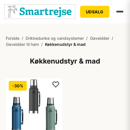
UDSALG
Forside
/
Drikkedunke og vandsystemer
/
Gaveidéer
/
Gaveidéer til ham
/
Køkkenudstyr & mad
Køkkenudstyr & mad
-30%