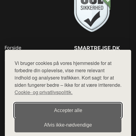
Forside
SMARTREJSE.DK
Produkter
Tlf. 78768672
Top Rabatter
Vi bruger cookies på vores hjemmeside for at
Mail:
hej@want.dk
Kontakt
forbedre din oplevelse, vise mere relevant
indhold og analysere trafikken. Kort sagt: for at
Cookie- og privatlivspolitik
siden fungerer bedre – ikke for at være irriterende.
Cookie- og privatlivspolitik.
Denne side er en del af want.dk, der udgiver en række
Accepter alle
hjemmesider med præsentation af forskellige produkter fra
diverse webshops. Der sælges ikke varer fra denne side - vi
Afvis ikke‑nødvendige
henviser til de shops, som sælger varen. Vi har heller ikke