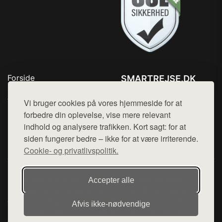
Forside
SMARTREJSE.DK
Produkter
Tlf. 78768672
Top Rabatter
Vi bruger cookies på vores hjemmeside for at
Mail:
hej@want.dk
Kontakt
forbedre din oplevelse, vise mere relevant
indhold og analysere trafikken. Kort sagt: for at
Cookie- og privatlivspolitik
siden fungerer bedre – ikke for at være irriterende.
Cookie- og privatlivspolitik.
Denne side er en del af want.dk, der udgiver en række
Accepter alle
hjemmesider med præsentation af forskellige produkter fra
diverse webshops. Der sælges ikke varer fra denne side - vi
Afvis ikke‑nødvendige
henviser til de shops, som sælger varen. Vi har heller ikke