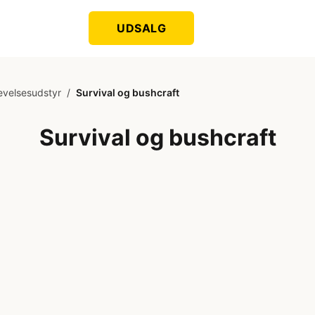
UDSALG
evelsesudstyr
/
Survival og bushcraft
Survival og bushcraft