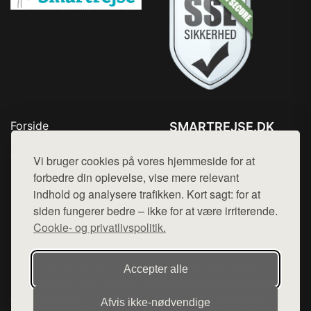
Forside
SMARTREJSE.DK
Produkter
Tlf. 78768672
Top Rabatter
Vi bruger cookies på vores hjemmeside for at
Mail:
hej@want.dk
Kontakt
forbedre din oplevelse, vise mere relevant
indhold og analysere trafikken. Kort sagt: for at
Cookie- og privatlivspolitik
siden fungerer bedre – ikke for at være irriterende.
Cookie- og privatlivspolitik.
Denne side er en del af want.dk, der udgiver en række
Accepter alle
hjemmesider med præsentation af forskellige produkter fra
diverse webshops. Der sælges ikke varer fra denne side - vi
Afvis ikke‑nødvendige