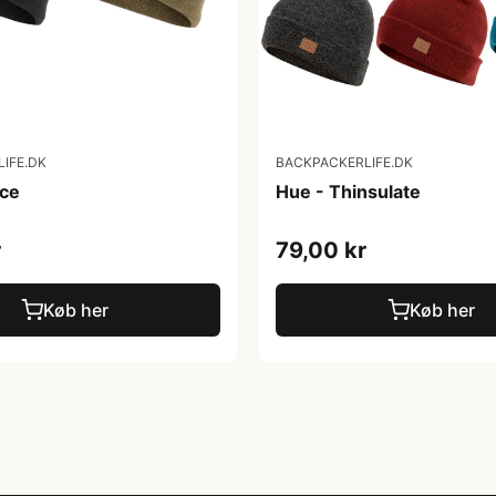
IFE.DK
BACKPACKERLIFE.DK
ece
Hue - Thinsulate
r
79,00 kr
Køb her
Køb her