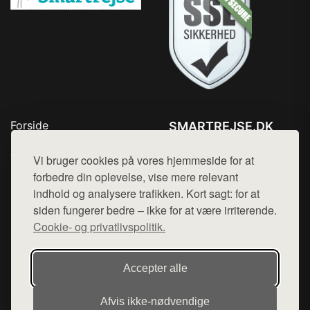
Forside
SMARTREJSE.DK
Produkter
Tlf. 78768672
Top Rabatter
Vi bruger cookies på vores hjemmeside for at
Mail:
hej@want.dk
Kontakt
forbedre din oplevelse, vise mere relevant
indhold og analysere trafikken. Kort sagt: for at
Cookie- og privatlivspolitik
siden fungerer bedre – ikke for at være irriterende.
Cookie- og privatlivspolitik.
Denne side er en del af want.dk, der udgiver en række
Accepter alle
hjemmesider med præsentation af forskellige produkter fra
diverse webshops. Der sælges ikke varer fra denne side - vi
Afvis ikke‑nødvendige