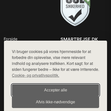
Forside
SMARTREJSE.DK
Produkter
Tlf. 78768672
Top Rabatter
Vi bruger cookies på vores hjemmeside for at
Mail:
hej@want.dk
Kontakt
forbedre din oplevelse, vise mere relevant
indhold og analysere trafikken. Kort sagt: for at
Cookie- og privatlivspolitik
siden fungerer bedre – ikke for at være irriterende.
Cookie- og privatlivspolitik.
Denne side er en del af want.dk, der udgiver en række
Accepter alle
hjemmesider med præsentation af forskellige produkter fra
diverse webshops. Der sælges ikke varer fra denne side - vi
Afvis ikke‑nødvendige
henviser til de shops, som sælger varen. Vi har heller ikke