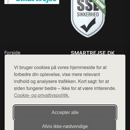
Forside
SMARTREJSE.DK
Produkter
Tlf. 78768672
Top Rabatter
Vi bruger cookies på vores hjemmeside for at
Mail:
hej@want.dk
Kontakt
forbedre din oplevelse, vise mere relevant
indhold og analysere trafikken. Kort sagt: for at
Cookie- og privatlivspolitik
siden fungerer bedre – ikke for at være irriterende.
Cookie- og privatlivspolitik.
Denne side er en del af want.dk, der udgiver en række
Accepter alle
hjemmesider med præsentation af forskellige produkter fra
diverse webshops. Der sælges ikke varer fra denne side - vi
Afvis ikke‑nødvendige