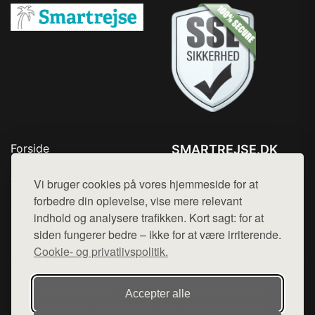
Forside
SMARTREJSE.DK
Produkter
Tlf. 78768672
Top Rabatter
Vi bruger cookies på vores hjemmeside for at
Mail:
hej@want.dk
Kontakt
forbedre din oplevelse, vise mere relevant
indhold og analysere trafikken. Kort sagt: for at
Cookie- og privatlivspolitik
siden fungerer bedre – ikke for at være irriterende.
Cookie- og privatlivspolitik.
Denne side er en del af want.dk, der udgiver en række
Accepter alle
hjemmesider med præsentation af forskellige produkter fra