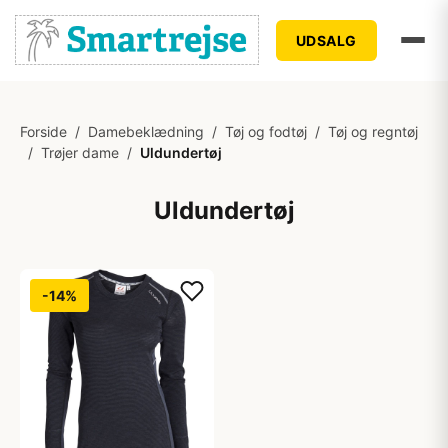
UDSALG
Forside
/
Damebeklædning
/
Tøj og fodtøj
/
Tøj og regntøj
/
Trøjer dame
/
Uldundertøj
Uldundertøj
-14%