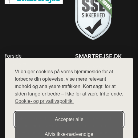
Forside
SMARTREJSE.DK
Produkter
Tlf. 78768672
Top Rabatter
Vi bruger cookies på vores hjemmeside for at
Mail:
hej@want.dk
Kontakt
forbedre din oplevelse, vise mere relevant
indhold og analysere trafikken. Kort sagt: for at
Cookie- og privatlivspolitik
siden fungerer bedre – ikke for at være irriterende.
Cookie- og privatlivspolitik.
Denne side er en del af want.dk, der udgiver en række
Accepter alle
hjemmesider med præsentation af forskellige produkter fra
diverse webshops. Der sælges ikke varer fra denne side - vi
Afvis ikke‑nødvendige