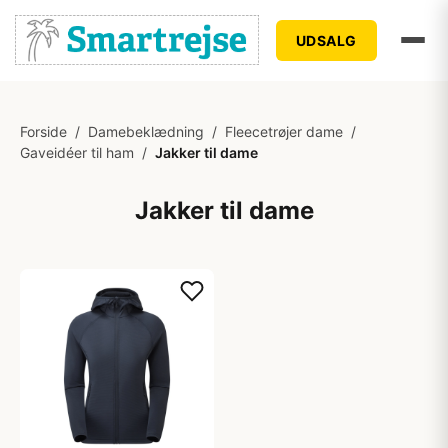
UDSALG
Forside
/
Damebeklædning
/
Fleecetrøjer dame
/
Gaveidéer til ham
/
Jakker til dame
Jakker til dame