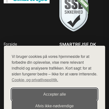
Forside
SMARTREJSE.DK
Produkter
Tlf. 78768672
Top Rabatter
Vi bruger cookies på vores hjemmeside for at
Mail:
hej@want.dk
Kontakt
forbedre din oplevelse, vise mere relevant
indhold og analysere trafikken. Kort sagt: for at
Cookie- og privatlivspolitik
siden fungerer bedre – ikke for at være irriterende.
Cookie- og privatlivspolitik.
Denne side er en del af want.dk, der udgiver en række
Accepter alle
hjemmesider med præsentation af forskellige produkter fra
diverse webshops. Der sælges ikke varer fra denne side - vi
Afvis ikke‑nødvendige