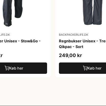
IFE.DK
BACKPACKERLIFE.DK
r Unisex - Stow&Go -
Regnbukser Unisex - Tr
Qikpac - Sort
kr
249,00 kr
Køb her
Køb her