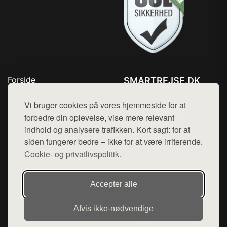
Forside
SMARTREJSE.DK
Produkter
Tlf. 78768672
Top Rabatter
Vi bruger cookies på vores hjemmeside for at
Mail:
hej@want.dk
Kontakt
forbedre din oplevelse, vise mere relevant
indhold og analysere trafikken. Kort sagt: for at
Cookie- og privatlivspolitik
siden fungerer bedre – ikke for at være irriterende.
Cookie- og privatlivspolitik.
Denne side er en del af want.dk, der udgiver en række
Accepter alle
hjemmesider med præsentation af forskellige produkter fra
diverse webshops. Der sælges ikke varer fra denne side - vi
Afvis ikke‑nødvendige
henviser til de shops, som sælger varen. Vi har heller ikke