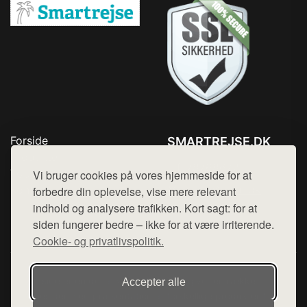
Forside
SMARTREJSE.DK
Produkter
Tlf. 78768672
Top Rabatter
Vi bruger cookies på vores hjemmeside for at
Mail:
hej@want.dk
Kontakt
forbedre din oplevelse, vise mere relevant
indhold og analysere trafikken. Kort sagt: for at
Cookie- og privatlivspolitik
siden fungerer bedre – ikke for at være irriterende.
Cookie- og privatlivspolitik.
Denne side er en del af want.dk, der udgiver en række
Accepter alle
hjemmesider med præsentation af forskellige produkter fra