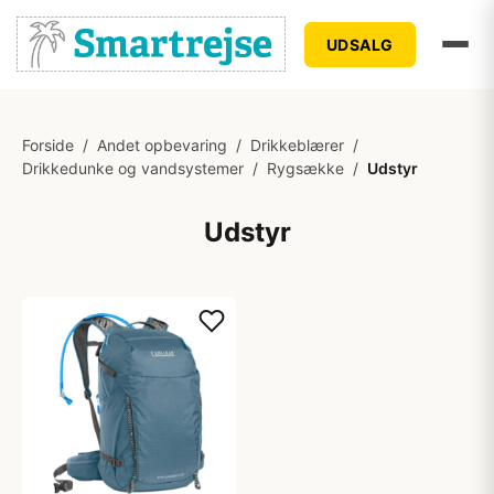
UDSALG
Forside
/
Andet opbevaring
/
Drikkeblærer
/
Drikkedunke og vandsystemer
/
Rygsække
/
Udstyr
Udstyr