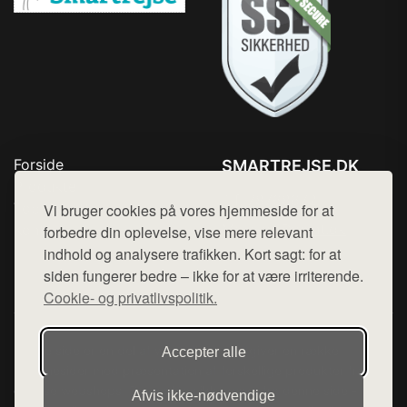
Forside
SMARTREJSE.DK
Produkter
Tlf. 78768672
Top Rabatter
Vi bruger cookies på vores hjemmeside for at
Mail:
hej@want.dk
Kontakt
forbedre din oplevelse, vise mere relevant
indhold og analysere trafikken. Kort sagt: for at
Cookie- og privatlivspolitik
siden fungerer bedre – ikke for at være irriterende.
Cookie- og privatlivspolitik.
Denne side er en del af want.dk, der udgiver en række
Accepter alle
hjemmesider med præsentation af forskellige produkter fra
diverse webshops. Der sælges ikke varer fra denne side - vi
Afvis ikke‑nødvendige