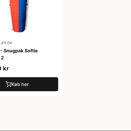
IFE.DK
- Snugpak Softie
 2
 kr
Køb her