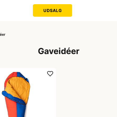
UDSALG
éer
Gaveidéer