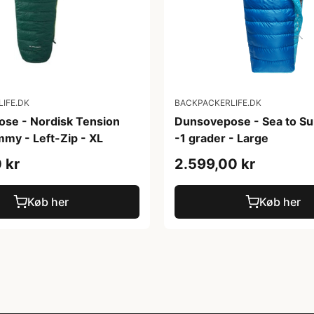
IFE.DK
BACKPACKERLIFE.DK
se - Nordisk Tension
Dunsovepose - Sea to S
my - Left-Zip - XL
-1 grader - Large
 kr
2.599,00 kr
Køb her
Køb her