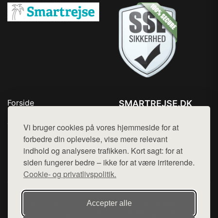
Forside
SMARTREJSE.DK
Produkter
Tlf. 78768672
Top Rabatter
Vi bruger cookies på vores hjemmeside for at
Mail:
hej@want.dk
Kontakt
forbedre din oplevelse, vise mere relevant
indhold og analysere trafikken. Kort sagt: for at
Cookie- og privatlivspolitik
siden fungerer bedre – ikke for at være irriterende.
Cookie- og privatlivspolitik.
Denne side er en del af want.dk, der udgiver en række
Accepter alle
hjemmesider med præsentation af forskellige produkter fra