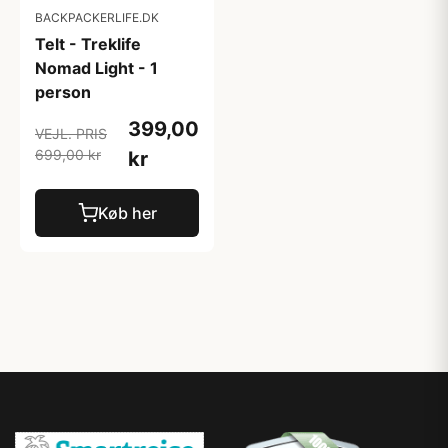
BACKPACKERLIFE.DK
Telt - Treklife
Nomad Light - 1
person
399,00
VEJL. PRIS
699,00 kr
kr
Køb her